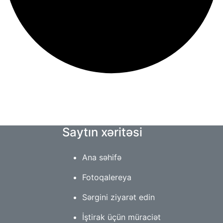
Saytın xəritəsi
Ana səhifə
Fotoqalereya
Sərgini ziyarət edin
İştirak üçün müraciət