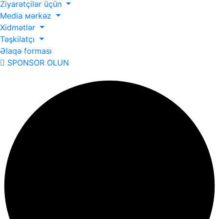
Ziyarətçilər üçün
Media мərkəz
Xidmətlər
Təşkilatçı
Əlaqə forması
SPONSOR OLUN