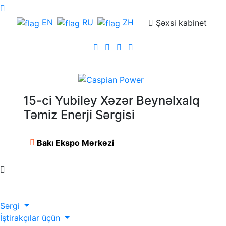
EN
RU
ZH
Şəxsi kabinet
15-ci Yubiley Xəzər Beynəlxalq
Təmiz Enerji Sərgisi
Bakı Ekspo Mərkəzi
Sərgi
İştirakçılar üçün