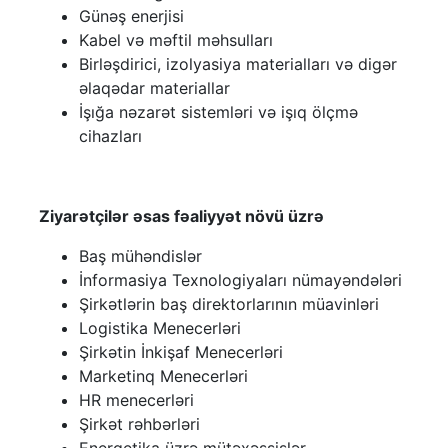
Günəş enerjisi
Kabel və məftil məhsulları
Birləşdirici, izolyasiya materialları və digər
əlaqədar materiallar
İşığa nəzarət sistemləri və işıq ölçmə
cihazları
Ziyarətçilər əsas fəaliyyət növü üzrə
Baş mühəndislər
İnformasiya Texnologiyaları nümayəndələri
Şirkətlərin baş direktorlarının müavinləri
Logistika Menecerləri
Şirkətin İnkişaf Menecerləri
Marketinq Menecerləri
HR menecerləri
Şirkət rəhbərləri