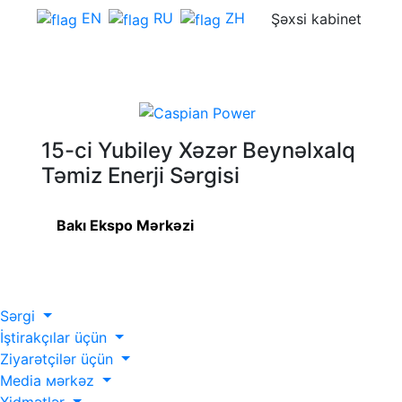
EN
RU
ZH
Şəxsi kabinet
15-ci Yubiley Xəzər Beynəlxalq
Təmiz Enerji Sərgisi
Bakı Ekspo Mərkəzi
Sərgi
İştirakçılar üçün
Ziyarətçilər üçün
Media мərkəz