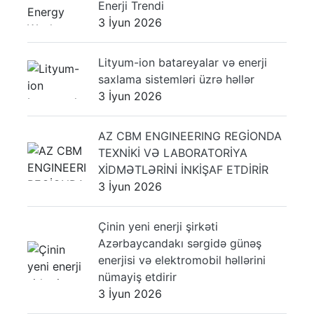
Enerji Trendi
3 İyun 2026
Lityum-ion batareyalar və enerji
saxlama sistemləri üzrə həllər
3 İyun 2026
AZ CBM ENGINEERING REGİONDA
TEXNİKİ VƏ LABORATORİYA
XİDMƏTLƏRİNİ İNKİŞAF ETDİRİR
3 İyun 2026
Çinin yeni enerji şirkəti
Azərbaycandakı sərgidə günəş
enerjisi və elektromobil həllərini
nümayiş etdirir
3 İyun 2026