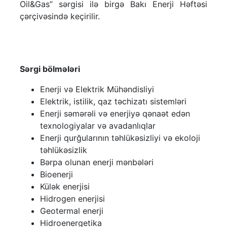
Oil&Gas” sərgisi ilə birgə Bakı Enerji Həftəsi
çərçivəsində keçirilir.
Sərgi bölmələri
Enerji və Elektrik Mühəndisliyi
Elektrik, istilik, qaz təchizatı sistemləri
Enerji səmərəli və enerjiyə qənaət edən
texnologiyalar və avadanlıqlar
Enerji qurğularının təhlükəsizliyi və ekoloji
təhlükəsizlik
Bərpa olunan enerji mənbələri
Bioenerji
Külək enerjisi
Hidrogen enerjisi
Geotermal enerji
Hidroenergetika