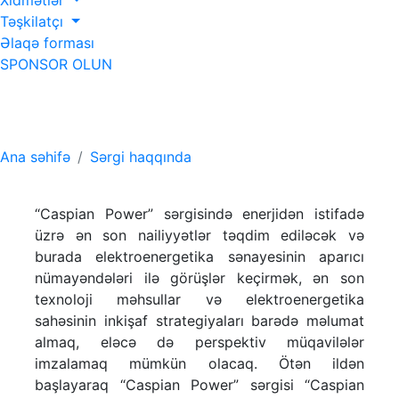
Xidmətlər
Təşkilatçı
Əlaqə forması
SPONSOR OLUN
Sərgi haqqında
Ana səhifə
Sərgi haqqında
“Caspian Power” sərgisində enerjidən istifadə
üzrə ən son nailiyyətlər təqdim ediləcək və
burada elektroenergetika sənayesinin aparıcı
nümayəndələri ilə görüşlər keçirmək, ən son
texnoloji məhsullar və elektroenergetika
sahəsinin inkişaf strategiyaları barədə məlumat
almaq, eləcə də perspektiv müqavilələr
imzalamaq mümkün olacaq. Ötən ildən
başlayaraq “Caspian Power” sərgisi “Caspian