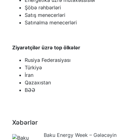
Energetika üzrə mütəxəssislər
Şöbə rəhbərləri
Satış menecerləri
Satınalma menecerləri
Ziyarətçilər üzrə top ölkələr
Rusiya Federasiyası
Türkiyə
İran
Qazaxıstan
BƏƏ
Xəbərlər
Baku Energy Week – Gələcəyin