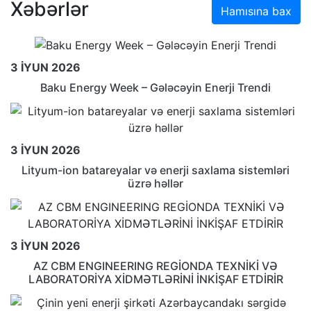
Xəbərlər
Hamısına bax
3 İYUN 2026
Baku Energy Week – Gələcəyin Enerji Trendi
3 İYUN 2026
Lityum-ion batareyalar və enerji saxlama sistemləri
üzrə həllər
3 İYUN 2026
AZ CBM ENGINEERING REGİONDA TEXNİKİ VƏ
LABORATORİYA XİDMƏTLƏRİNİ İNKİŞAF ETDİRİR