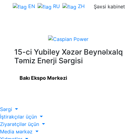
EN
RU
ZH
Şəxsi kabinet
15-ci Yubiley Xəzər Beynəlxalq
Təmiz Enerji Sərgisi
Bakı Ekspo Mərkəzi
Sərgi
İştirakçılar üçün
Ziyarətçilər üçün
Media мərkəz