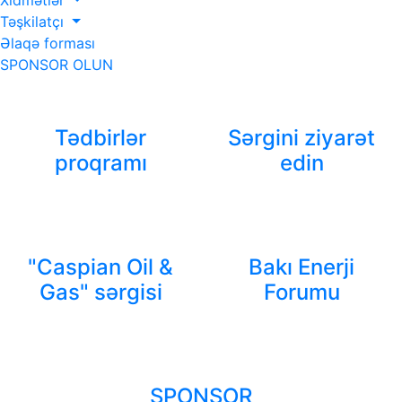
Xidmətlər
Təşkilatçı
Əlaqə forması
SPONSOR OLUN
Tədbirlər
Sərgini ziyarət
proqramı
edin
"Caspian Oil &
Bakı Enerji
Gas" sərgisi
Forumu
SPONSOR