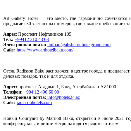
Art Gallery Hotel — это место, где гармонично сочетаются
предлагает 30 элегантных номеров, где каждое пребывание ст
Адрес
: Проспект Нефтяников 105
Тел.:
+99412 310 43 03
Электронная почта:
infoart@absheronhotelgroup.com
Сайт:
https://www.arthotelbaku.com/
Отель Radisson Baku расположен в центре города и предлагае
деловых поездок, так и для отдыха.
Адрес:
проспект Азадлыг 1, Баку, Азербайджан AZ1000
Телефон:
+994 12 490 60 00
Электронная почта:
info@hotels24.az
Сайт:
radissonhotels.com
Новый Courtyard by Marriott Baku, открытый в июле 2021 го
конференц-залы и линии метро находятся рядом с отелем.