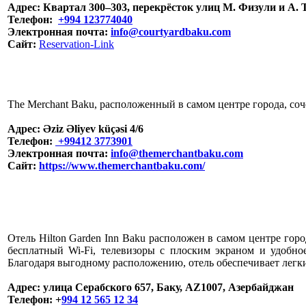
Адрес:
Квартал 300–303, перекрёсток улиц М. Физули и А.
Телефон:
+994 123774040
Электронная почта:
info@courtyardbaku.com
Сайт:
Reservation-Link
The Merchant Baku, расположенный в самом центре города, с
Адрес:
Əziz Əliyev küçəsi 4/6
Телефон:
+99412 3773901
Электронная почта:
info@themerchantbaku.com
Сайт:
https://www.themerchantbaku.com/
Отель Hilton Garden Inn Baku расположен в самом центре го
бесплатный Wi-Fi, телевизоры с плоским экраном и удобное
Благодаря выгодному расположению, отель обеспечивает легки
Адрес:
улица Серабского 657, Баку, AZ1007, Азербайджан
Телефон:
+
994 12 565 12 34